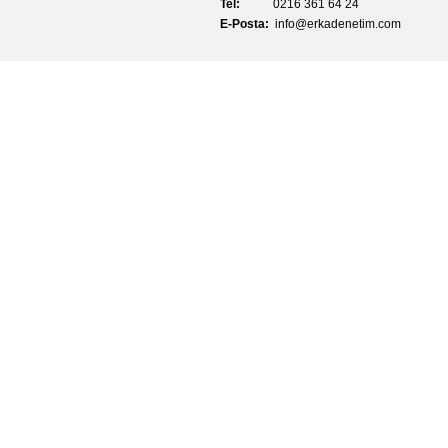
Tel:
0216 361 64 24
E-Posta:
info@erkadenetim.com