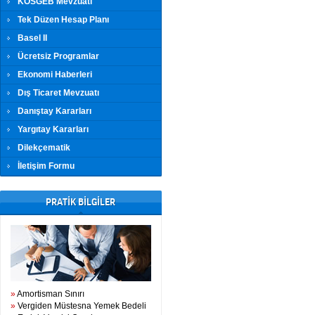
KOSGEB Mevzuatı
Tek Düzen Hesap Planı
Basel II
Ücretsiz Programlar
Ekonomi Haberleri
Dış Ticaret Mevzuatı
Danıştay Kararları
Yargıtay Kararları
Dilekçematik
İletişim Formu
PRATİK BİLGİLER
»
Amortisman Sınırı
»
Vergiden Müstesna Yemek Bedeli