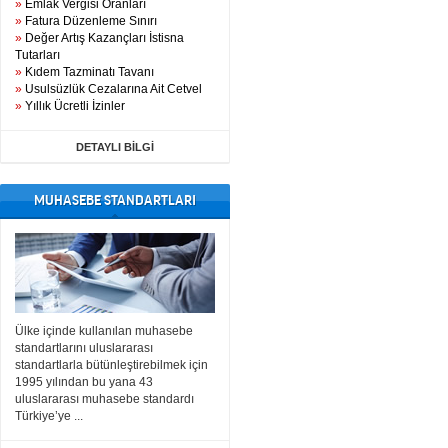
»
Emlak Vergisi Oranları
»
Fatura Düzenleme Sınırı
»
Değer Artış Kazançları İstisna
Tutarları
»
Kıdem Tazminatı Tavanı
»
Usulsüzlük Cezalarına Ait Cetvel
»
Yıllık Ücretli İzinler
DETAYLI BİLGİ
MUHASEBE STANDARTLARI
Ülke içinde kullanılan muhasebe
standartlarını uluslararası
standartlarla bütünleştirebilmek için
1995 yılından bu yana 43
uluslararası muhasebe standardı
Türkiye’ye ...