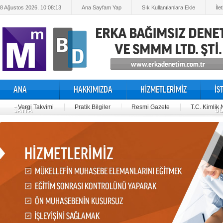
8 Ağustos 2026, 10:08:13
Ana Sayfam Yap
Sık Kullanılanlara Ekle
İle
ANA
HAKKIMIZDA
HİZMETLERİMİZ
İS
Vergi Takvimi
Pratik Bilgiler
Resmi Gazete
T.C. Kimlik
SAYFA
OD