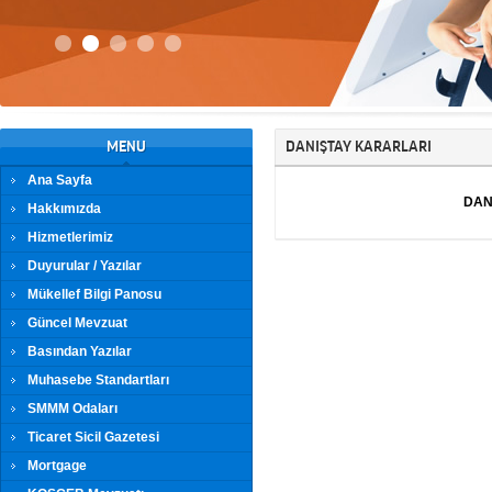
MENU
DANIŞTAY KARARLARI
Ana Sayfa
DAN
Hakkımızda
Hizmetlerimiz
Duyurular / Yazılar
Mükellef Bilgi Panosu
Güncel Mevzuat
Basından Yazılar
Muhasebe Standartları
SMMM Odaları
Ticaret Sicil Gazetesi
Mortgage