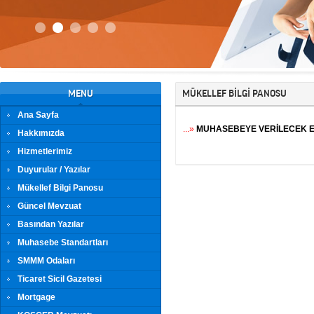
MENU
MÜKELLEF BİLGİ PANOSU
Ana Sayfa
...»
MUHASEBEYE VERİLECEK 
Hakkımızda
Hizmetlerimiz
Duyurular / Yazılar
Mükellef Bilgi Panosu
Güncel Mevzuat
Basından Yazılar
Muhasebe Standartları
SMMM Odaları
Ticaret Sicil Gazetesi
Mortgage