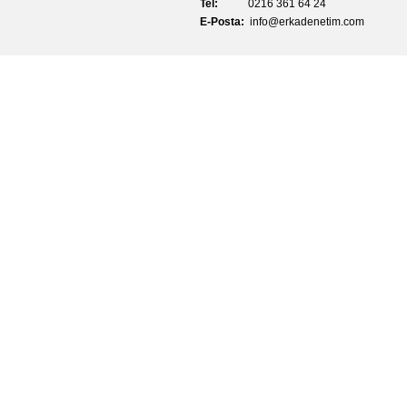
Tel:
0216 361 64 24
E-Posta:
info@erkadenetim.com