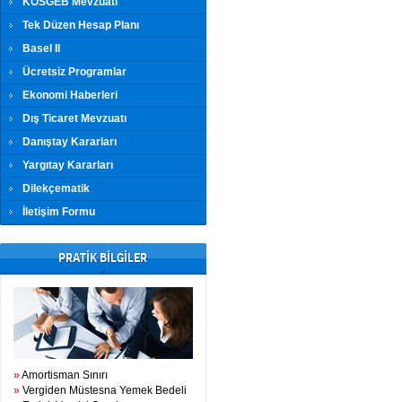
KOSGEB Mevzuatı
Tek Düzen Hesap Planı
Basel II
Ücretsiz Programlar
Ekonomi Haberleri
Dış Ticaret Mevzuatı
Danıştay Kararları
Yargıtay Kararları
Dilekçematik
İletişim Formu
PRATİK BİLGİLER
»
Amortisman Sınırı
»
Vergiden Müstesna Yemek Bedeli