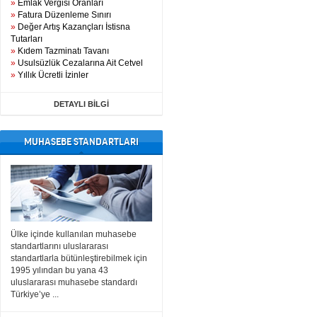
»
Emlak Vergisi Oranları
»
Fatura Düzenleme Sınırı
»
Değer Artış Kazançları İstisna
Tutarları
»
Kıdem Tazminatı Tavanı
»
Usulsüzlük Cezalarına Ait Cetvel
»
Yıllık Ücretli İzinler
DETAYLI BİLGİ
MUHASEBE STANDARTLARI
Ülke içinde kullanılan muhasebe
standartlarını uluslararası
standartlarla bütünleştirebilmek için
1995 yılından bu yana 43
uluslararası muhasebe standardı
Türkiye’ye ...