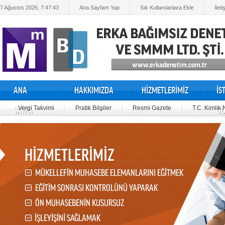
7 Ağustos 2026, 7:47:43
Ana Sayfam Yap
Sık Kullanılanlara Ekle
İleti
ANA
HAKKIMIZDA
HİZMETLERİMİZ
İS
Vergi Takvimi
Pratik Bilgiler
Resmi Gazete
T.C. Kimlik
SAYFA
OD